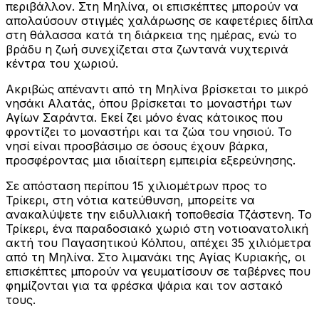
περιβάλλον. Στη Μηλίνα, οι επισκέπτες μπορούν να
απολαύσουν στιγμές χαλάρωσης σε καφετέριες δίπλα
στη θάλασσα κατά τη διάρκεια της ημέρας, ενώ το
βράδυ η ζωή συνεχίζεται στα ζωντανά νυχτερινά
κέντρα του χωριού.
Ακριβώς απέναντι από τη Μηλίνα βρίσκεται το μικρό
νησάκι Αλατάς, όπου βρίσκεται το μοναστήρι των
Αγίων Σαράντα. Εκεί ζει μόνο ένας κάτοικος που
φροντίζει το μοναστήρι και τα ζώα του νησιού. Το
νησί είναι προσβάσιμο σε όσους έχουν βάρκα,
προσφέροντας μια ιδιαίτερη εμπειρία εξερεύνησης.
Σε απόσταση περίπου 15 χιλιομέτρων προς το
Τρίκερι, στη νότια κατεύθυνση, μπορείτε να
ανακαλύψετε την ειδυλλιακή τοποθεσία Τζάστενη. Το
Τρίκερι, ένα παραδοσιακό χωριό στη νοτιοανατολική
ακτή του Παγασητικού Κόλπου, απέχει 35 χιλιόμετρα
από τη Μηλίνα. Στο λιμανάκι της Αγίας Κυριακής, οι
επισκέπτες μπορούν να γευματίσουν σε ταβέρνες που
φημίζονται για τα φρέσκα ψάρια και τον αστακό
τους.