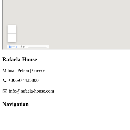
Rafaela House
Milina | Pelion | Greece
📞 +306974435800
✉️ info@rafaela-house.com
Navigation
Πολιτική απορρήτου
Κράτηση / Πληρωμή